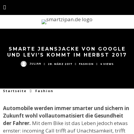
SMARTE JEANSJACKE VON GOOGLE
UND LEVI’S KOMMT IM HERBST 2017
JULIAN
28. MÄRZ 2017
FASHION
4 VIEWS
Startseite
Fashion
Automobile werden immer smarter und sichern in
Zukunft wohl vollautomatisiert die Gesundheit
der Fahrer.
Mit dem Bike ist das Leben jedoch etwas
ernster: incoming Call trifft auf Unachtsamkeit, trifft